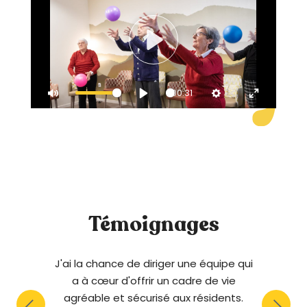
P
L
A
00:31
M
P
S
E
Y
U
L
E
N
T
A
T
T
E
Y
T
E
I
R
N
F
G
U
Témoignages
S
L
L
S
J'ai la chance de diriger une équipe qui
C
C
a à cœur d'offrir un cadre de vie
R
agréable et sécurisé aux résidents.