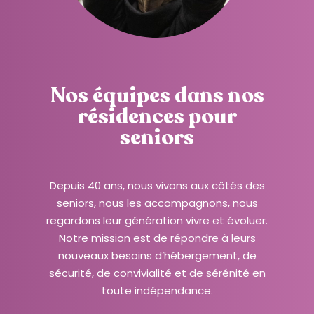
t
e
W
e
b
Nos équipes dans nos
c
résidences pour
o
seniors
m
p
r
Depuis 40 ans, nous vivons aux côtés des
e
seniors, nous les accompagnons, nous
n
regardons leur génération vivre et évoluer.
d
Notre mission est de répondre à leurs
u
nouveaux besoins d’hébergement, de
n
sécurité, de convivialité et de sérénité en
s
toute indépendance.
y
s