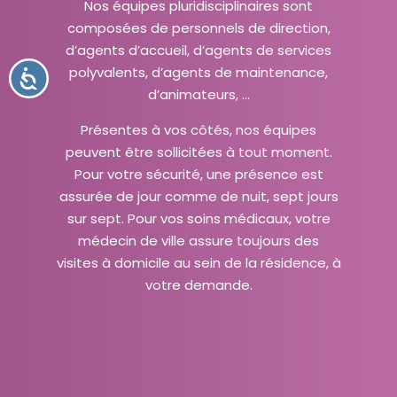
Nos équipes pluridisciplinaires sont
t
composées de personnels de direction,
è
d’agents d’accueil, d’agents de services
m
polyvalents, d’agents de maintenance,
A
e
C
d’animateurs, …
C
d
E
S
'
Présentes à vos côtés, nos équipes
S
I
a
peuvent être sollicitées à tout moment.
B
I
c
Pour votre sécurité, une présence est
L
I
c
assurée de jour comme de nuit, sept jours
T
É
e
sur sept. Pour vos soins médicaux, votre
s
médecin de ville assure toujours des
s
visites à domicile au sein de la résidence, à
i
votre demande.
b
i
l
i
t