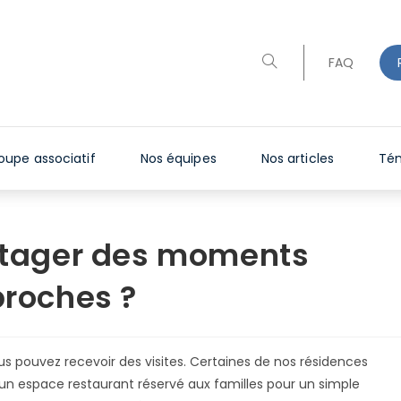
Toggle
FAQ
website
search
oupe associatif
Nos équipes
Nos articles
Té
artager des moments
proches ?
s pouvez recevoir des visites. Certaines de nos résidences
 un espace restaurant réservé aux familles pour un simple