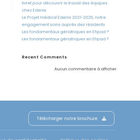
c
livret pour découvrir le travail des équipes
r
chez Edenis
a
Le Projet médical Edenis 2021-2025, notre
engagement soins auprès des résidents
n
Les fondamentaux gériatriques en Ehpad ?
Les fondamentaux gériatriques en Ehpad ?
Recent Comments
Aucun commentaire à afficher.
Télécharger notre brochure