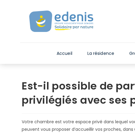
Skip
V
to
e
content
u
i
l
l
e
Accueil
La résidence
Gr
z
n
o
t
Est-il possible de p
e
r
privilégiés avec ses 
:
C
e
Votre chambre est votre espace privé dans lequel vou
s
peuvent vous proposer d’accueillir vos proches, dans
i