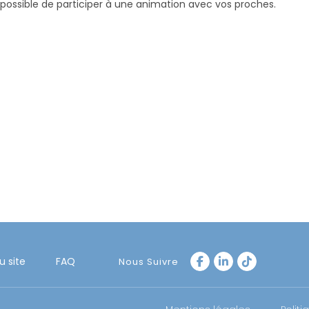
 possible de participer à une animation avec vos proches.
u site
FAQ
Nous Suivre
S’ouvre
S’ouvre
S’ouvre
dans
dans
dans