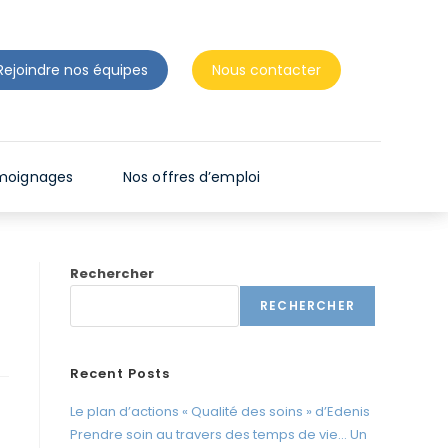
n
t
d
Rejoindre nos équipes
Nous contacter
e
s
l
e
moignages
Nos offres d’emploi
c
t
e
Rechercher
u
r
RECHERCHER
s
d
Recent Posts
'
Le plan d’actions « Qualité des soins » d’Edenis
é
Prendre soin au travers des temps de vie… Un