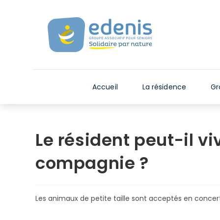
Skip
V
to
e
content
u
i
l
l
e
Accueil
La résidence
Gr
z
n
o
t
Le résident peut-il v
e
r
compagnie ?
:
C
e
Les animaux de petite taille sont acceptés en concert
s
i