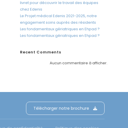
c
livret pour découvrir le travail des équipes
r
chez Edenis
a
Le Projet médical Edenis 2021-2025, notre
engagement soins auprès des résidents
n
Les fondamentaux gériatriques en Ehpad ?
Les fondamentaux gériatriques en Ehpad ?
Recent Comments
Aucun commentaire à afficher.
Télécharger notre brochure