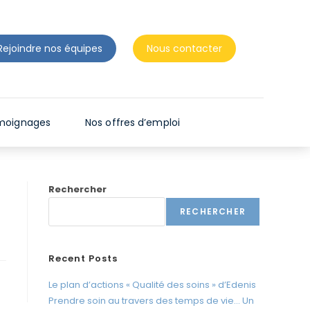
n
t
d
Rejoindre nos équipes
Nous contacter
e
s
l
e
moignages
Nos offres d’emploi
c
t
e
Rechercher
u
r
RECHERCHER
s
d
Recent Posts
'
Le plan d’actions « Qualité des soins » d’Edenis
é
Prendre soin au travers des temps de vie… Un