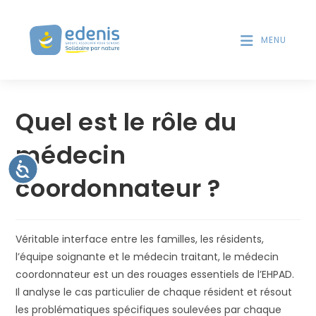
V
d
e
e
s
MENU
u
l
i
e
Skip
l
c
to
l
t
Quel est le rôle du
e
content
e
u
z
r
médecin
n
s
o
A
d
coordonnateur ?
c
t
'
c
e
é
e
s
c
r
s
r
i
:
Véritable interface entre les familles, les résidents,
b
a
i
C
l’équipe soignante et le médecin traitant, le médecin
n
l
e
i
coordonnateur est un des rouages essentiels de l’EHPAD.
t
s
Il analyse le cas particulier de chaque résident et résout
é
i
les problématiques spécifiques soulevées par chaque