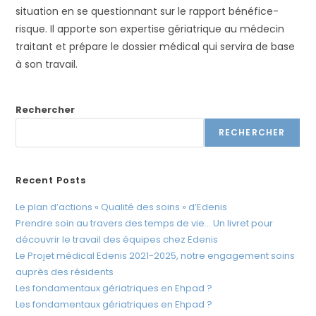
t
situation en se questionnant sur le rapport bénéfice-
e
risque. Il apporte son expertise gériatrique au médecin
W
traitant et prépare le dossier médical qui servira de base
e
à son travail.
b
c
Rechercher
o
m
RECHERCHER
p
r
Recent Posts
e
n
Le plan d’actions « Qualité des soins » d’Edenis
d
Prendre soin au travers des temps de vie… Un livret pour
u
découvrir le travail des équipes chez Edenis
Le Projet médical Edenis 2021-2025, notre engagement soins
n
auprès des résidents
s
Les fondamentaux gériatriques en Ehpad ?
y
Les fondamentaux gériatriques en Ehpad ?
s