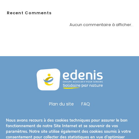
t
è
Recent Comments
m
Aucun commentaire à afficher.
e
d
'
a
c
c
e
s
s
i
Plan du site
FAQ
b
i
Nous Suivre
Nous avons recours à des cookies techniques pour assurer le bon
l
S’ouvre
S’ouvre
S’ouvre
fonctionnement de notre Site Internet et se souvenir de vos
i
paramètres. Notre site utilise également des cookies soumis à votre
dans
dans
dans
t
consentement pour collecter des statistiques en vue d’optimiser