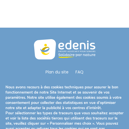
t
è
m
e
d
'
a
c
c
e
Plan du site
FAQ
s
s
Nous Suivre
Nous avons recours à des cookies techniques pour assurer le bon
i
S’ouvre
S’ouvre
S’ouvre
fonctionnement de notre Site Internet et se souvenir de vos
paramètres. Notre site utilise également des cookies soumis à votre
b
dans
dans
dans
consentement pour collecter des statistiques en vue d’optimiser
Télécharger notre brochure
i
un
un
un
notre site et adapter la publicité à vos centres d’intérêt.
l
Pour sélectionner les types de traceurs que vous souhaitez accepter
nouvel
nouvel
nouvel
et voir la liste des sociétés tierces qui utilisent des traceurs sur le
i
onglet
onglet
onglet
site, veuillez cliquer sur « Personnaliser mes choix ». Vous pouvez
t
Mentions légales
Politique de confidentialité
aussi accepter ou refuser tous les cookies qui ne sont pas