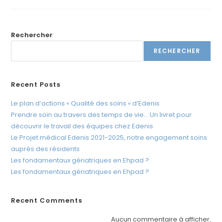
Traitées
t
Vos
Données
e
Personnelles
?
W
Rechercher
e
RECHERCHER
b
c
o
Recent Posts
m
Le plan d’actions « Qualité des soins » d’Edenis
p
Prendre soin au travers des temps de vie… Un livret pour
r
découvrir le travail des équipes chez Edenis
e
Le Projet médical Edenis 2021-2025, notre engagement soins
n
auprès des résidents
d
Les fondamentaux gériatriques en Ehpad ?
u
Les fondamentaux gériatriques en Ehpad ?
n
s
Recent Comments
y
s
Aucun commentaire à afficher.