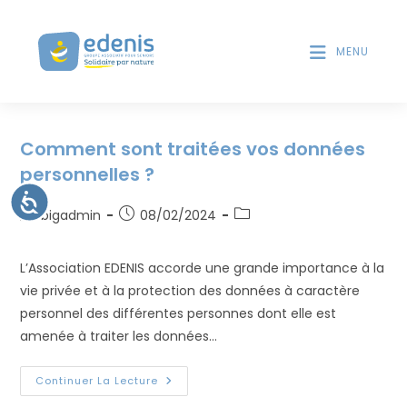
V
d
e
e
s
MENU
u
l
i
e
Skip
l
c
to
l
t
Comment sont traitées vos données
e
content
e
u
z
personnelles ?
r
n
A
s
Auteur/autrice
Publication
Post
c
o
bigadmin
08/02/2024
d
c
de
publiée :
category:
t
'
e
la
s
é
e
L’Association EDENIS accorde une grande importance à la
s
publication :
c
i
r
vie privée et à la protection des données à caractère
b
r
:
i
personnel des différentes personnes dont elle est
a
l
C
amenée à traiter les données…
n
i
t
e
é
s
Comment
Continuer La Lecture
Sont
i