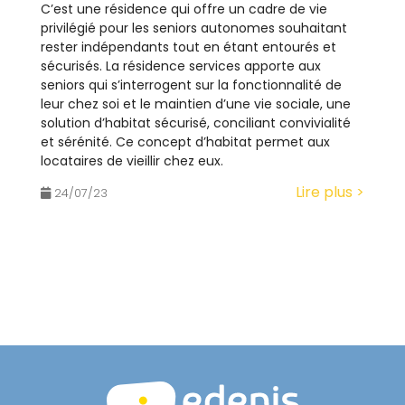
C’est une résidence qui offre un cadre de vie
t
privilégié pour les seniors autonomes souhaitant
è
rester indépendants tout en étant entourés et
m
sécurisés. La résidence services apporte aux
e
seniors qui s’interrogent sur la fonctionnalité de
leur chez soi et le maintien d’une vie sociale, une
d
solution d’habitat sécurisé, conciliant convivialité
'
et sérénité. Ce concept d’habitat permet aux
a
locataires de vieillir chez eux.
c
Lire plus >
24/07/23
c
e
s
s
i
b
i
l
i
t