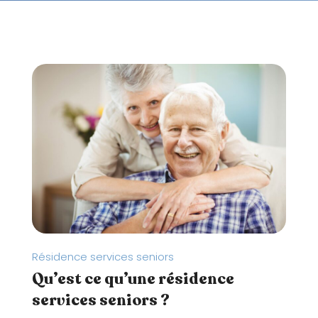
t
e
W
e
b
c
o
m
p
r
e
n
d
u
Résidence services seniors
n
Qu’est ce qu’une résidence
s
y
services seniors ?
s